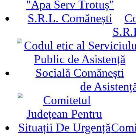
Co
S.R.
de Asistenț
Comit