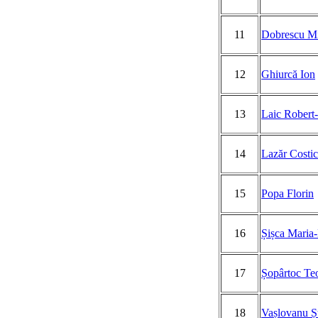
11
Dobrescu Mi
12
Ghiurcă Ion
13
Laic Robert
14
Lazăr Costi
15
Popa Florin
16
Șișca Maria
17
Șopârtoc Teo
18
Vașlovanu Ș