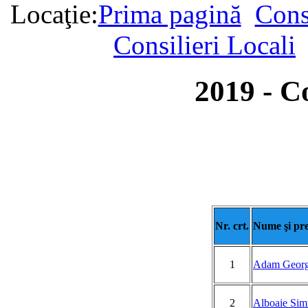
Locaţie:
Prima pagină
Cons
Consilieri Locali
2019 - Co
Nr. crt.
Nume şi pr
1
Adam Georg
2
Alboaie Sim