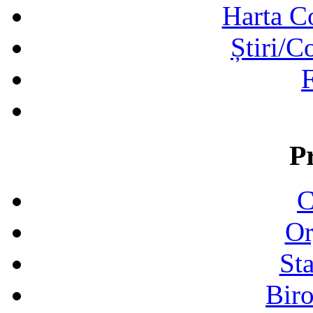
Harta C
Știri/C
F
P
C
Or
Sta
Biro