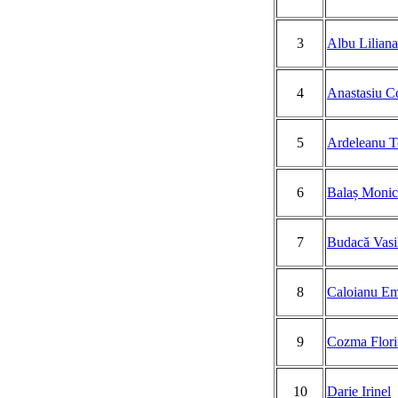
3
Albu Liliana
4
Anastasiu C
5
Ardeleanu T
6
Balaș Monic
7
Budacă Vasi
8
Caloianu Em
9
Cozma Flori
10
Darie Irinel