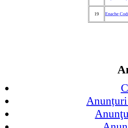
19
Enache Codr
A
C
Anunțuri 
Anunţur
Anunţ