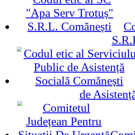
Co
S.R.
de Asistenț
Comit