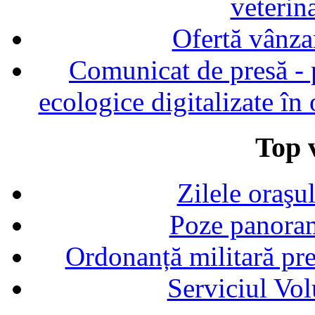
veterin
Ofertă vânza
Comunicat de presă - p
ecologice digitalizate în
Top v
Zilele oraşu
Poze panoram
Ordonanță militară p
Serviciul Vol