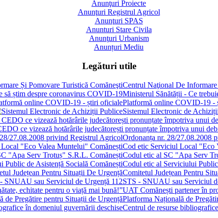
Anunţuri Proiecte
Anunţuri Registrul Agricol
Anunţuri SPAS
Anunturi Stare Civila
Anunţuri Urbanism
Anunțuri Mediu
Legături utile
Centrul Naţional De Informare
Ministerul Sănătății - Ce treb
Platformă online COVID-19 - șt
Sistemul Electronic de Achiziți
 CEDO ce vizează hotărârile judecătorești pronunțate împotriva unui de
Ordonanța nr. 28/27.08.2008 pr
Cod etic Serviciul Local "Eco
Codul etic al SC "Apa Serv Tr
Codul etic al Serviciului Publi
Comitetul Județean Pentru Situ
STS - SNUAU sau Serviciul d
UAT Comănești partener în proie
Platforma Națională de Pregătir
Centrul de resurse bibliografic