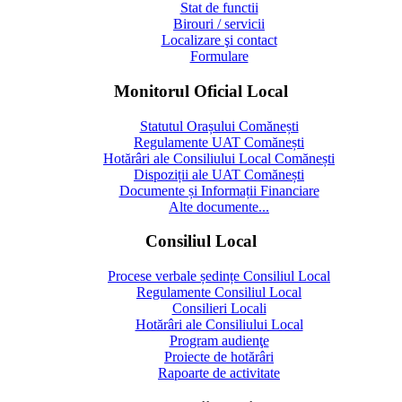
Stat de functii
Birouri / servicii
Localizare şi contact
Formulare
Monitorul Oficial Local
Statutul Orașului Comănești
Regulamente UAT Comănești
Hotărâri ale Consiliului Local Comănești
Dispoziții ale UAT Comănești
Documente și Informații Financiare
Alte documente...
Consiliul Local
Procese verbale ședințe Consiliul Local
Regulamente Consiliul Local
Consilieri Locali
Hotărâri ale Consiliului Local
Program audienţe
Proiecte de hotărâri
Rapoarte de activitate