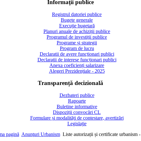
Informaţii publice
Registrul datoriei publice
Bugete generale
Execuție bugetară
Planuri anuale de achiziții publice
Programul de investiții publice
Programe și strategii
Program de lucru
Declaratii de avere funcționari publici
Declaraţii de interese funcționari publici
Anexa coeficienți salarizare
Alegeri Prezidențiale - 2025
Transparență decizională
Dezbateri publice
Rapoarte
Buletine informative
Dispoziții convocări CL
Formulare și modalități de contestare, avertizări
Legislație
ma pagină
Anunţuri Urbanism
Liste autorizații și certificate urbanism