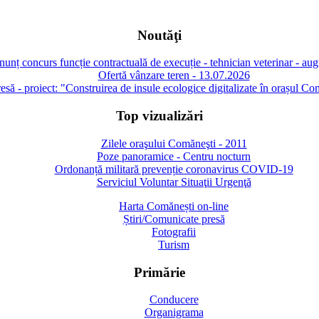
Noutăţi
unț concurs funcție contractuală de execuție - tehnician veterinar - au
Ofertă vânzare teren - 13.07.2026
să - proiect: "Construirea de insule ecologice digitalizate în orașul Co
Top vizualizări
Zilele oraşului Comăneşti - 2011
Poze panoramice - Centru nocturn
Ordonanță militară prevenție coronavirus COVID-19
Serviciul Voluntar Situaţii Urgenţă
Harta Comănești on-line
Știri/Comunicate presă
Fotografii
Turism
Primărie
Conducere
Organigrama