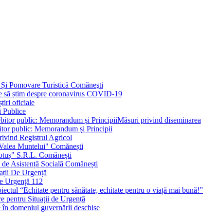
 Și Pomovare Turistică Comăneşti
uie să știm despre coronavirus COVID-19
iri oficiale
i Publice
Măsuri privind diseminarea
bitor public: Memorandum și Principii
ivind Registrul Agricol
 Valea Muntelui" Comănești
otuș" S.R.L. Comănești
c de Asistență Socială Comănești
ații De Urgență
e Urgență 112
ctul “Echitate pentru sănătate, echitate pentru o viață mai bună!”
e pentru Situații de Urgență
e în domeniul guvernării deschise