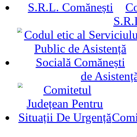
Co
S.R.
de Asistenț
Comit