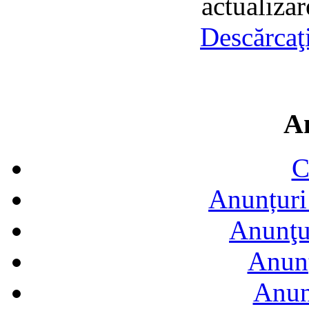
actualiza
Descărcaţ
A
C
Anunțuri 
Anunţur
Anunţ
Anun