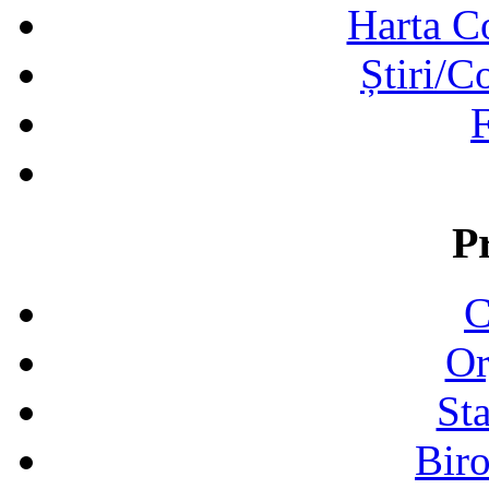
Harta C
Știri/C
F
P
C
Or
Sta
Biro