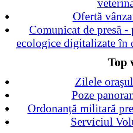
veterin
Ofertă vânza
Comunicat de presă - p
ecologice digitalizate în
Top v
Zilele oraşu
Poze panoram
Ordonanță militară p
Serviciul Vol