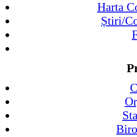
Harta C
Știri/C
F
P
C
Or
Sta
Biro