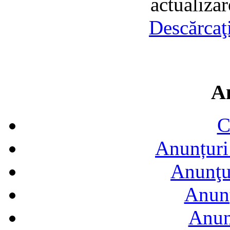
actualiza
Descărcaţ
A
C
Anunțuri 
Anunţur
Anunţ
Anun