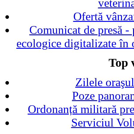
veterin
Ofertă vânza
Comunicat de presă - p
ecologice digitalizate în
Top v
Zilele oraşu
Poze panoram
Ordonanță militară p
Serviciul Vol