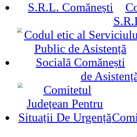
Co
S.R.
de Asistenț
Comit