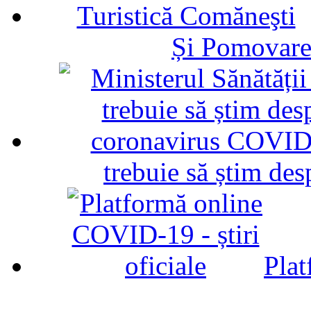
Și Pomovare
trebuie să știm d
Plat