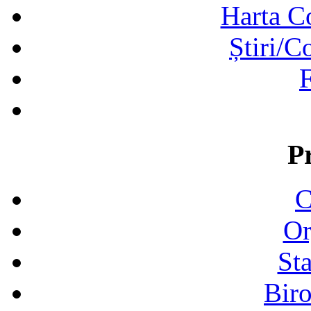
Harta C
Știri/C
F
P
C
Or
Sta
Biro