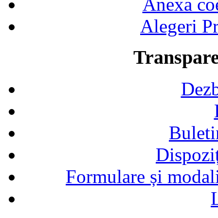
Anexa coef
Alegeri Pr
Transpare
Dezb
Buleti
Dispozi
Formulare și modalit