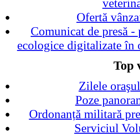
veterin
Ofertă vânza
Comunicat de presă - p
ecologice digitalizate în
Top v
Zilele oraşu
Poze panoram
Ordonanță militară p
Serviciul Vol