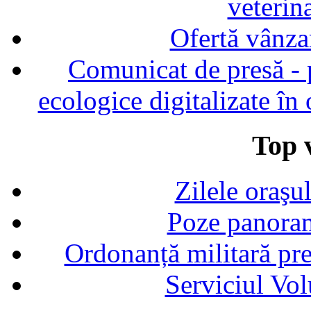
veterin
Ofertă vânza
Comunicat de presă - p
ecologice digitalizate în
Top v
Zilele oraşu
Poze panoram
Ordonanță militară p
Serviciul Vol