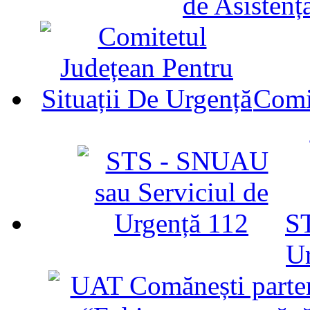
de Asistenț
Comit
ST
U