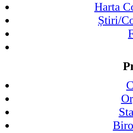
Harta C
Știri/C
F
P
C
Or
Sta
Biro