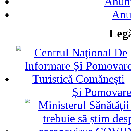
Anunţ
Anu
Legă
Și Pomovare