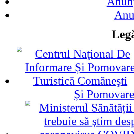
Anunţ
Anu
Legă
Și Pomovare