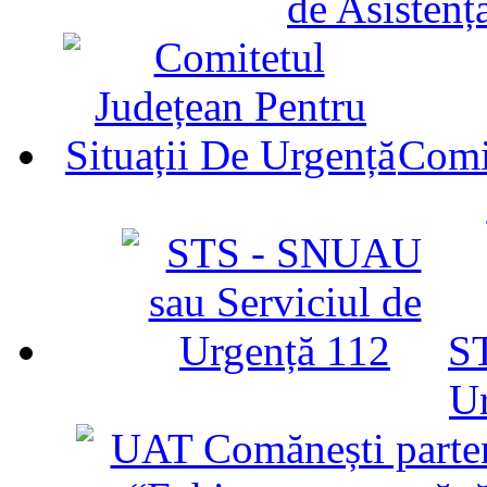
de Asistenț
Comit
ST
U