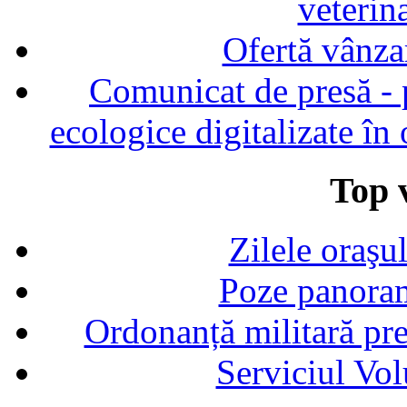
veterin
Ofertă vânza
Comunicat de presă - p
ecologice digitalizate în
Top v
Zilele oraşu
Poze panoram
Ordonanță militară p
Serviciul Vol