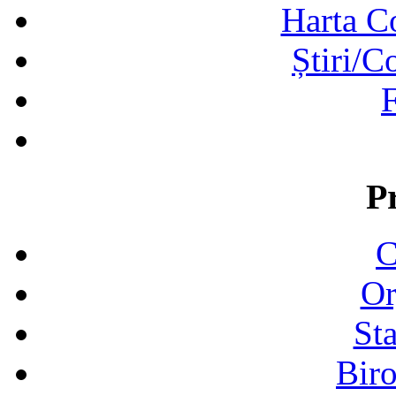
Harta C
Știri/C
F
P
C
Or
Sta
Biro