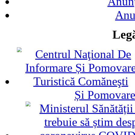
Anunţ
Anu
Legă
Și Pomovare