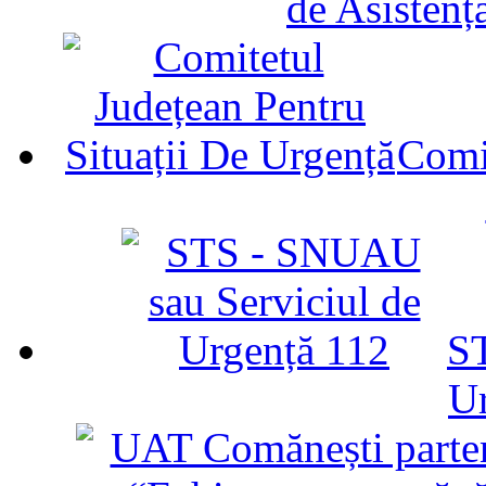
de Asistenț
Comit
ST
U