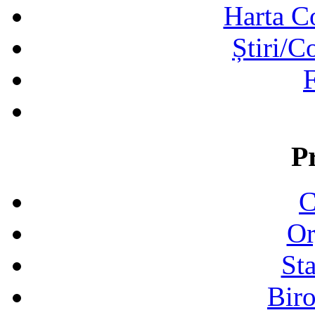
Harta C
Știri/C
F
P
C
Or
Sta
Biro