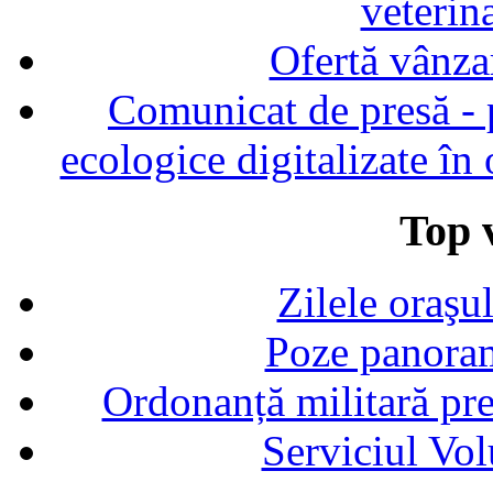
veterin
Ofertă vânza
Comunicat de presă - p
ecologice digitalizate în
Top v
Zilele oraşu
Poze panoram
Ordonanță militară p
Serviciul Vol