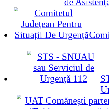
de Asistenț
Comit
ST
U