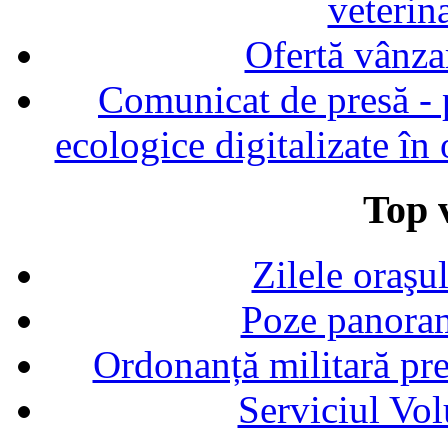
veterin
Ofertă vânza
Comunicat de presă - p
ecologice digitalizate în
Top v
Zilele oraşu
Poze panoram
Ordonanță militară p
Serviciul Vol