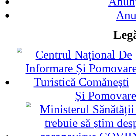
Anunţ
Anu
Legă
Și Pomovare