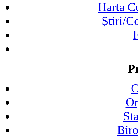
Harta C
Știri/C
F
P
C
Or
Sta
Biro