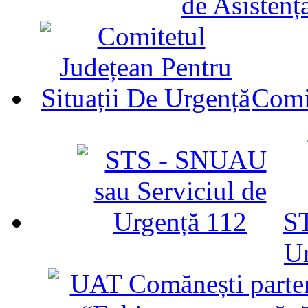
de Asistenț
Comit
ST
U