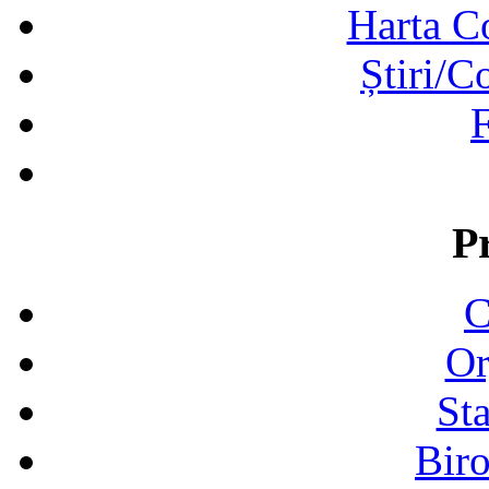
Harta C
Știri/C
F
P
C
Or
Sta
Biro