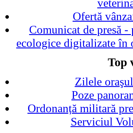
veterin
Ofertă vânza
Comunicat de presă - p
ecologice digitalizate în
Top v
Zilele oraşu
Poze panoram
Ordonanță militară p
Serviciul Vol