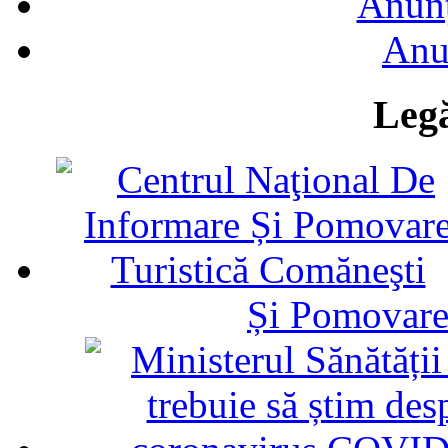
Anunţ
Anu
Legă
Și Pomovare