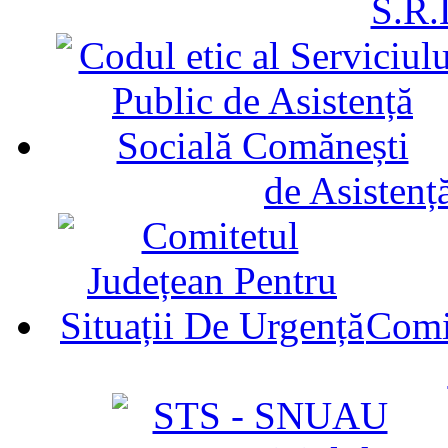
S.R.
de Asistenț
Comit