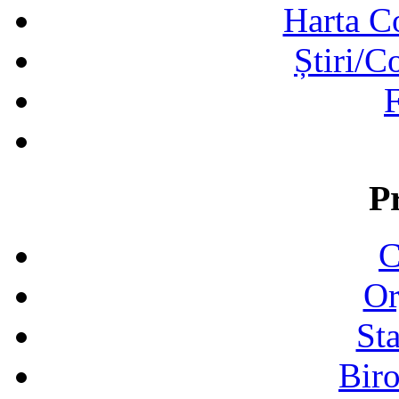
Harta C
Știri/C
F
P
C
Or
Sta
Biro