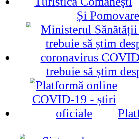
Și Pomovare
trebuie să știm d
Plat