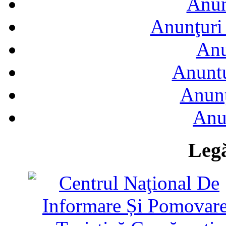
Anun
Anunţuri 
Anu
Anuntu
Anunţ
Anu
Legă