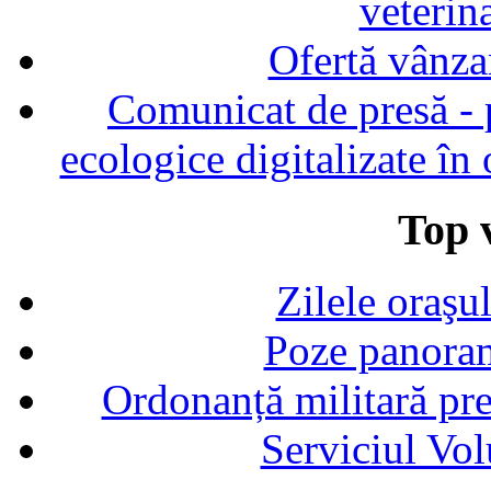
veterin
Ofertă vânza
Comunicat de presă - p
ecologice digitalizate în
Top v
Zilele oraşu
Poze panoram
Ordonanță militară p
Serviciul Vol