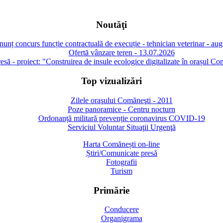
Noutăţi
unț concurs funcție contractuală de execuție - tehnician veterinar - au
Ofertă vânzare teren - 13.07.2026
să - proiect: "Construirea de insule ecologice digitalizate în orașul Co
Top vizualizări
Zilele oraşului Comăneşti - 2011
Poze panoramice - Centru nocturn
Ordonanță militară prevenție coronavirus COVID-19
Serviciul Voluntar Situaţii Urgenţă
Harta Comănești on-line
Știri/Comunicate presă
Fotografii
Turism
Primărie
Conducere
Organigrama