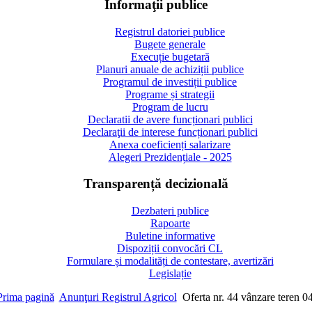
Informaţii publice
Registrul datoriei publice
Bugete generale
Execuție bugetară
Planuri anuale de achiziții publice
Programul de investiții publice
Programe și strategii
Program de lucru
Declaratii de avere funcționari publici
Declaraţii de interese funcționari publici
Anexa coeficienți salarizare
Alegeri Prezidențiale - 2025
Transparență decizională
Dezbateri publice
Rapoarte
Buletine informative
Dispoziții convocări CL
Formulare și modalități de contestare, avertizări
Legislație
Prima pagină
Anunţuri Registrul Agricol
Oferta nr. 44 vânzare teren 0