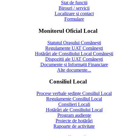
Stat de functii
Birouri / servicii
Localizare şi contact
Formulare
Monitorul Oficial Local
Statutul Orașului Comănești
Regulamente UAT Comănești
Hotărâri ale Consiliului Local Comănești
Dispoziții ale UAT Comănești
Documente și Informații Financiare
Alte documente...
Consiliul Local
Procese verbale ședințe Consiliul Local
Regulamente Consiliul Local
Consilieri Locali
Hotărâri ale Consiliului Local
Program audienţe
Proiecte de hotărâri
Rapoarte de activitate