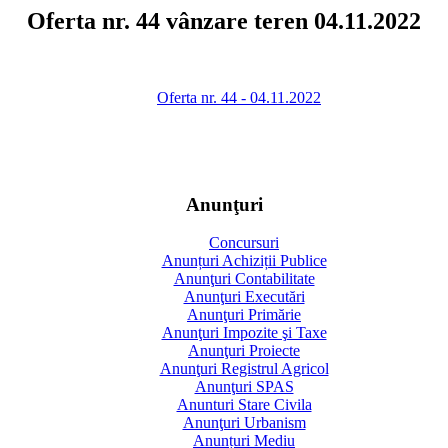
Oferta nr. 44 vânzare teren 04.11.2022
Oferta nr. 44 - 04.11.2022
Anunţuri
Concursuri
Anunțuri Achiziții Publice
Anunţuri Contabilitate
Anunţuri Executări
Anunţuri Primărie
Anunţuri Impozite şi Taxe
Anunţuri Proiecte
Anunţuri Registrul Agricol
Anunţuri SPAS
Anunturi Stare Civila
Anunţuri Urbanism
Anunțuri Mediu