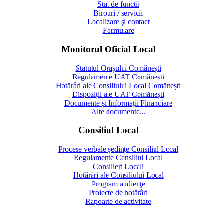
Stat de functii
Birouri / servicii
Localizare şi contact
Formulare
Monitorul Oficial Local
Statutul Orașului Comănești
Regulamente UAT Comănești
Hotărâri ale Consiliului Local Comănești
Dispoziții ale UAT Comănești
Documente și Informații Financiare
Alte documente...
Consiliul Local
Procese verbale ședințe Consiliul Local
Regulamente Consiliul Local
Consilieri Locali
Hotărâri ale Consiliului Local
Program audienţe
Proiecte de hotărâri
Rapoarte de activitate