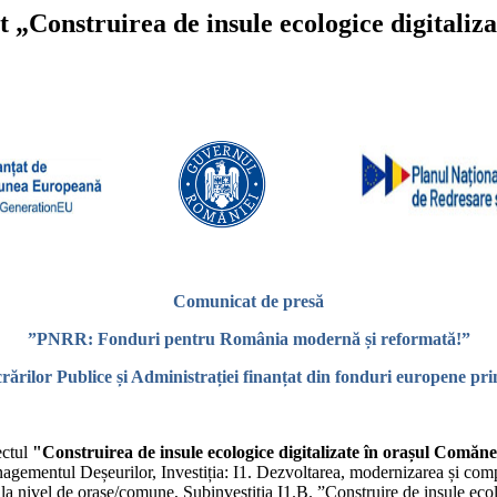
 „Construirea de insule ecologice digitaliz
Comunicat de presă
”PNRR: Fonduri pentru România modernă și reformată!”
crărilor Publice și Administrației finanțat din fonduri europene pr
ctul
"Construirea de insule ecologice digitalizate în orașul Comăne
ementul Deșeurilor, Investiția: I1. Dezvoltarea, modernizarea și compl
 la nivel de orașe/comune, Subinvestiția I1.B. ”Construire de insule ecol