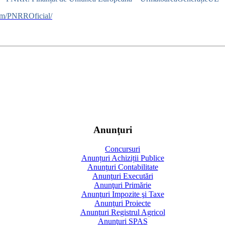
om/PNRROficial/
Anunţuri
Concursuri
Anunțuri Achiziții Publice
Anunţuri Contabilitate
Anunţuri Executări
Anunţuri Primărie
Anunţuri Impozite şi Taxe
Anunţuri Proiecte
Anunţuri Registrul Agricol
Anunţuri SPAS