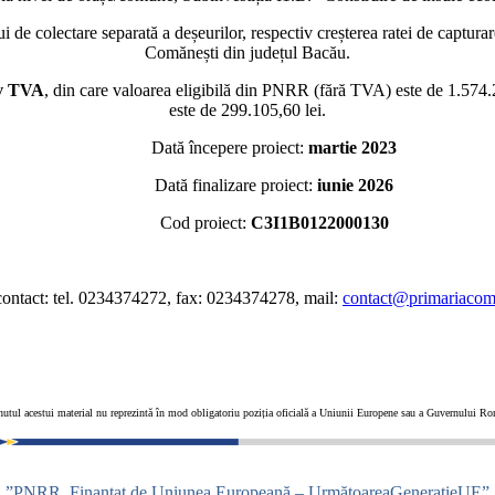
olectare separată a deșeurilor, respectiv creșterea ratei de capturare a 
Comănești din județul Bacău.
siv TVA
, din care valoarea eligibilă din PNRR (fără TVA) este de 1.574.2
este de 299.105,60 lei.
Dată începere proiect:
martie 2023
Dată finalizare proiect:
iunie 2026
Cod proiect:
C3I1B0122000130
ontact: tel. 0234374272, fax: 0234374278, mail:
contact@primariacoma
utul acestui material nu reprezintă în mod obligatoriu poziția oficială a Uniunii Europene sau a Guvernului R
”PNRR. Finanțat de Uniunea Europeană – UrmătoareaGenerațieUE”