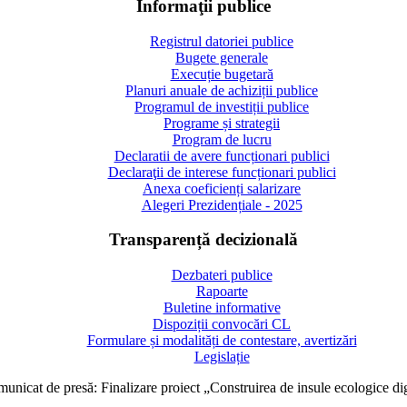
Informaţii publice
Registrul datoriei publice
Bugete generale
Execuție bugetară
Planuri anuale de achiziții publice
Programul de investiții publice
Programe și strategii
Program de lucru
Declaratii de avere funcționari publici
Declaraţii de interese funcționari publici
Anexa coeficienți salarizare
Alegeri Prezidențiale - 2025
Transparență decizională
Dezbateri publice
Rapoarte
Buletine informative
Dispoziții convocări CL
Formulare și modalități de contestare, avertizări
Legislație
unicat de presă: Finalizare proiect „Construirea de insule ecologice di