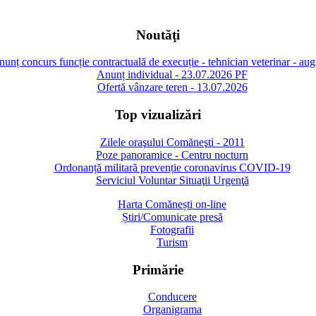
Noutăţi
unț concurs funcție contractuală de execuție - tehnician veterinar - au
Anunț individual - 23.07.2026 PF
Ofertă vânzare teren - 13.07.2026
Top vizualizări
Zilele oraşului Comăneşti - 2011
Poze panoramice - Centru nocturn
Ordonanță militară prevenție coronavirus COVID-19
Serviciul Voluntar Situaţii Urgenţă
Harta Comănești on-line
Știri/Comunicate presă
Fotografii
Turism
Primărie
Conducere
Organigrama