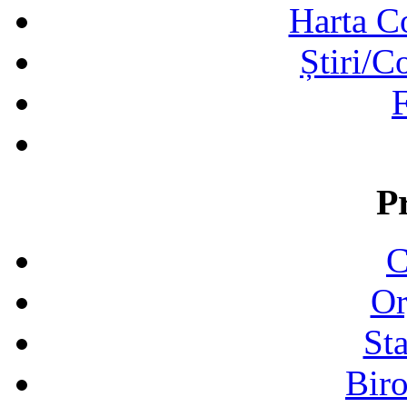
Harta C
Știri/C
F
P
C
Or
Sta
Biro