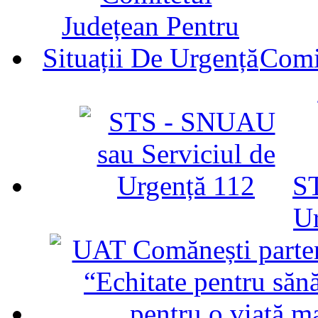
Comit
ST
U