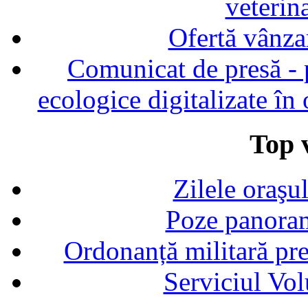
veterin
Ofertă vânza
Comunicat de presă - p
ecologice digitalizate în
Top v
Zilele oraşu
Poze panoram
Ordonanță militară p
Serviciul Vol