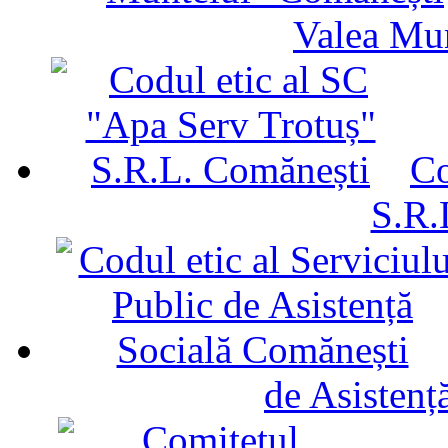
Valea Mu
Co
S.R.
de Asistenț