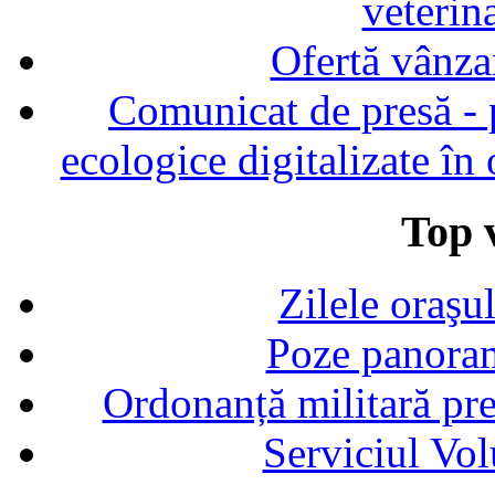
veterin
Ofertă vânza
Comunicat de presă - p
ecologice digitalizate în
Top v
Zilele oraşu
Poze panoram
Ordonanță militară p
Serviciul Vol