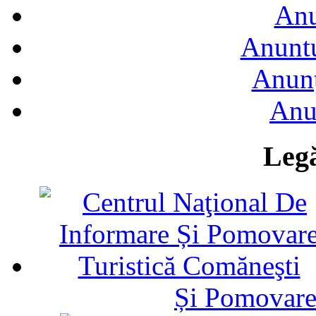
Anu
Anuntu
Anunţ
Anu
Legă
Și Pomovare