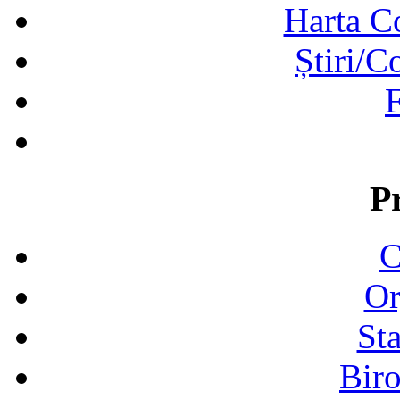
Harta C
Știri/C
F
P
C
Or
Sta
Biro