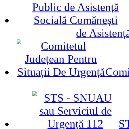
de Asistenț
Comit
ST