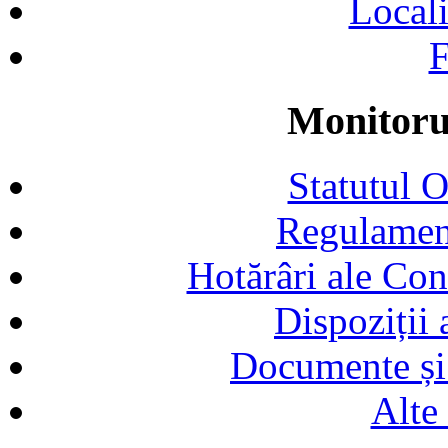
Locali
F
Monitorul
Statutul 
Regulamen
Hotărâri ale Con
Dispoziții
Documente și 
Alte