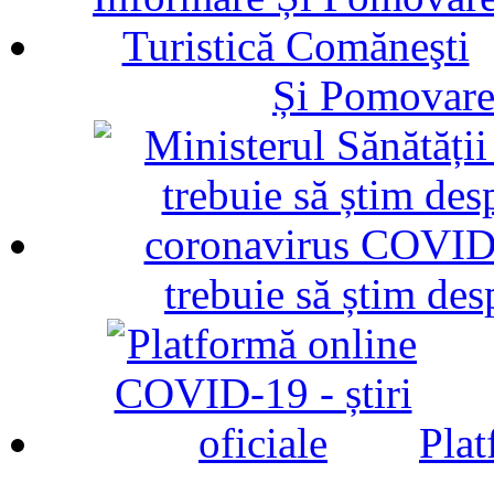
Și Pomovare
trebuie să știm d
Plat