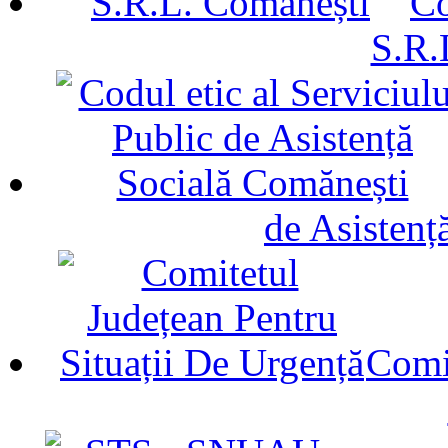
Co
S.R.
de Asistenț
Comit