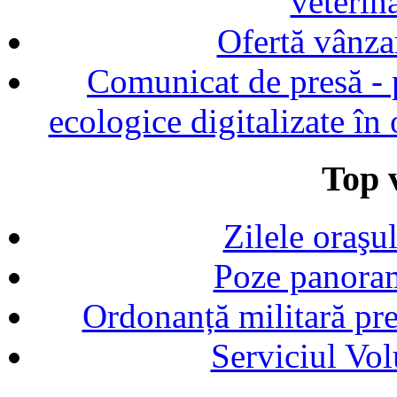
veterin
Ofertă vânza
Comunicat de presă - p
ecologice digitalizate în
Top v
Zilele oraşu
Poze panoram
Ordonanță militară p
Serviciul Vol