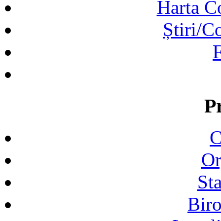
Harta C
Știri/C
F
P
C
Or
Sta
Biro