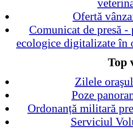
veterin
Ofertă vânza
Comunicat de presă - p
ecologice digitalizate în
Top v
Zilele oraşu
Poze panoram
Ordonanță militară p
Serviciul Vol