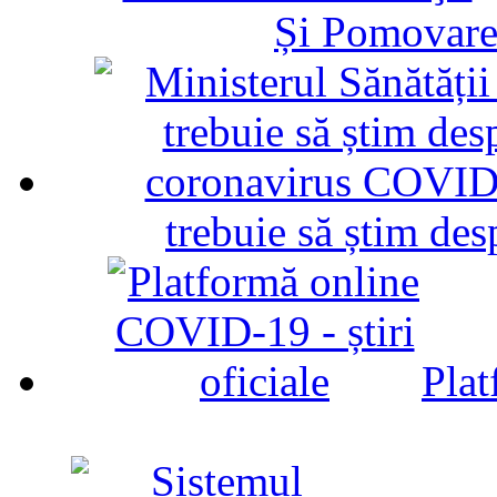
Și Pomovare
trebuie să știm d
Plat