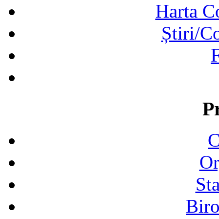
Harta C
Știri/C
F
P
C
Or
Sta
Biro