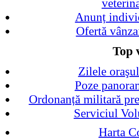
veterin
Anunț indivi
Ofertă vânza
Top v
Zilele oraşu
Poze panoram
Ordonanță militară p
Serviciul Vol
Harta C