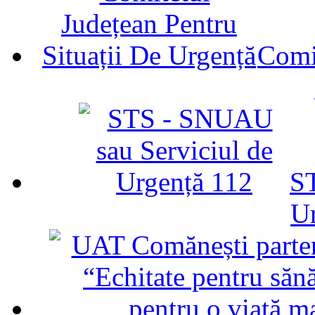
Comit
ST
U