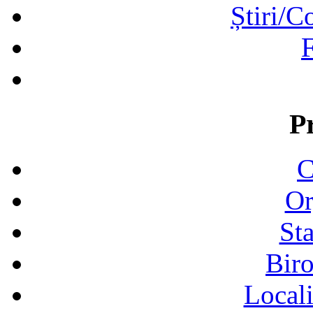
Știri/C
F
P
C
Or
Sta
Biro
Locali