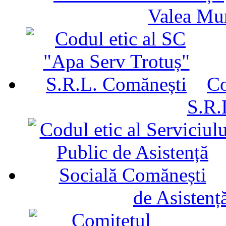
Valea Mu
Co
S.R.
de Asistenț