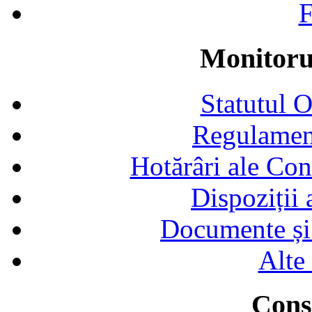
F
Monitorul
Statutul 
Regulamen
Hotărâri ale Con
Dispoziții
Documente și 
Alte
Consi