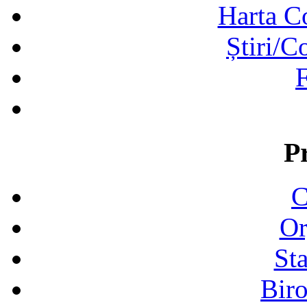
Harta C
Știri/C
F
P
C
Or
Sta
Biro