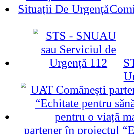
Comit
ST
U
partener în proiectul “E