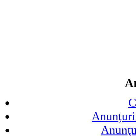
A
C
Anunțuri 
Anunţur