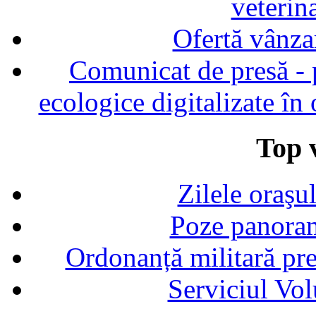
veterin
Ofertă vânza
Comunicat de presă - p
ecologice digitalizate în
Top v
Zilele oraşu
Poze panoram
Ordonanță militară p
Serviciul Vol