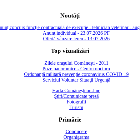
Noutăţi
unț concurs funcție contractuală de execuție - tehnician veterinar - au
Anunț individual - 23.07.2026 PF
Ofertă vânzare teren - 13.07.2026
Top vizualizări
Zilele oraşului Comăneşti - 2011
Poze panoramice - Centru nocturn
Ordonanță militară prevenție coronavirus COVID-19
Serviciul Voluntar Situaţii Urgenţă
Harta Comănești on-line
Știri/Comunicate presă
Fotografii
Turism
Primărie
Conducere
Organigrama