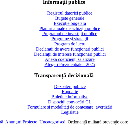
Informaţii publice
Registrul datoriei publice
Bugete generale
Execuție bugetară
Planuri anuale de achiziții publice
Programul de investiții publice
Programe și strategii
Program de lucru
Declaratii de avere funcționari publici
Declaraţii de interese funcționari publici
Anexa coeficienți salarizare
Alegeri Prezidențiale - 2025
Transparență decizională
Dezbateri publice
Rapoarte
Buletine informative
Dispoziții convocări CL
Formulare și modalități de contestare, avertizări
Legislație
nă
Anunţuri Proiecte
Uncategorised
Ordonanță militară prevenție c