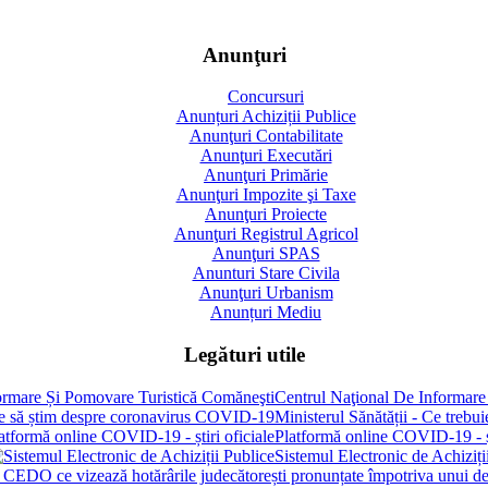
Anunţuri
Concursuri
Anunțuri Achiziții Publice
Anunţuri Contabilitate
Anunţuri Executări
Anunţuri Primărie
Anunţuri Impozite şi Taxe
Anunţuri Proiecte
Anunţuri Registrul Agricol
Anunţuri SPAS
Anunturi Stare Civila
Anunţuri Urbanism
Anunțuri Mediu
Legături utile
Centrul Naţional De Informare
Ministerul Sănătății - Ce treb
Platformă online COVID-19 - șt
Sistemul Electronic de Achiziți