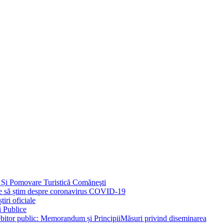
 Și Pomovare Turistică Comăneşti
uie să știm despre coronavirus COVID-19
iri oficiale
i Publice
Măsuri privind diseminarea