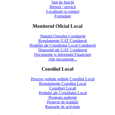
Stat de functii
Birouri / servicii
Localizare şi contact
Formulare
Monitorul Oficial Local
Statutul Orașului Comănești
Regulamente UAT Comănești
Hotărâri ale Consiliului Local Comănești
Dispoziții ale UAT Comănești
Documente și Informații Financiare
Alte documente...
Consiliul Local
Procese verbale ședințe Consiliul Local
Regulamente Consiliul Local
Consilieri Locali
Hotărâri ale Consiliului Local
Program audienţe
Proiecte de hotărâri
Rapoarte de activitate