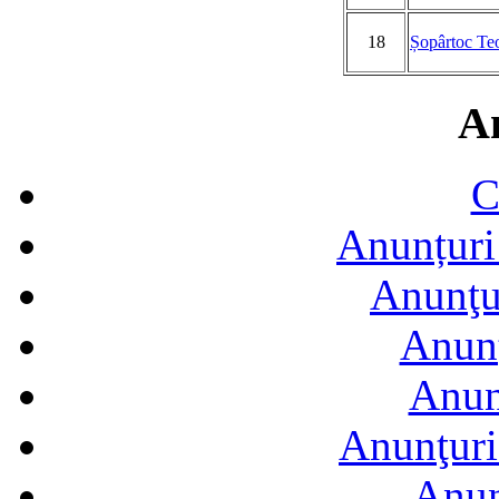
18
Șopârtoc Teo
A
C
Anunțuri 
Anunţur
Anunţ
Anun
Anunţuri
Anun