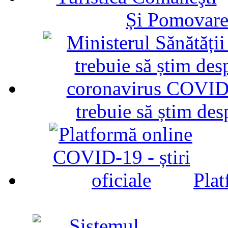
Și Pomovare
trebuie să știm d
Plat