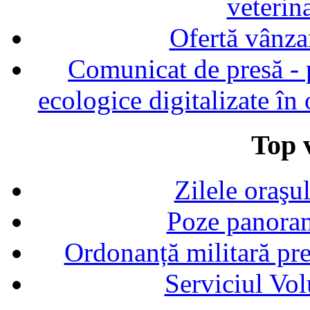
veterin
Ofertă vânza
Comunicat de presă - p
ecologice digitalizate în
Top v
Zilele oraşu
Poze panoram
Ordonanță militară p
Serviciul Vol