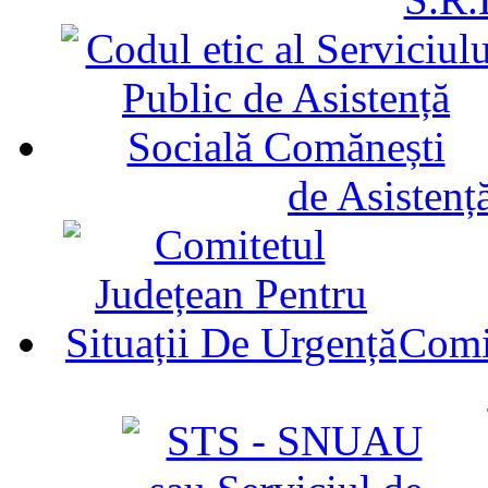
de Asistenț
Comit