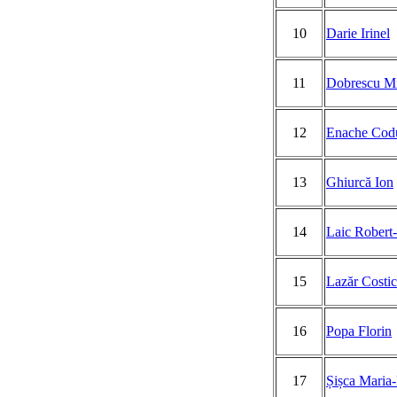
10
Darie Irinel
11
Dobrescu Mi
12
Enache Codu
13
Ghiurcă Ion
14
Laic Robert
15
Lazăr Costi
16
Popa Florin
17
Șișca Maria