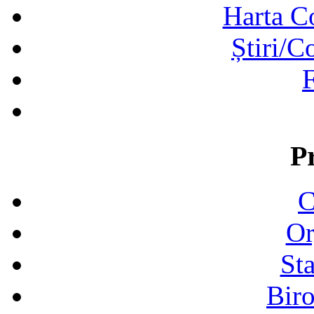
Harta C
Știri/C
F
P
C
Or
Sta
Biro