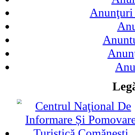
Anunţuri 
Anu
Anuntu
Anunţ
Anu
Legă