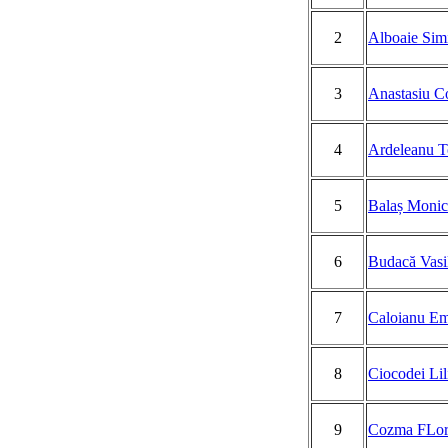
2
Alboaie Sim
3
Anastasiu C
4
Ardeleanu T
5
Balaș Monic
6
Budacă Vasi
7
Caloianu Em
8
Ciocodei Lil
9
Cozma FLori