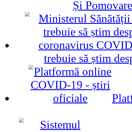
Și Pomovare
trebuie să știm d
Plat