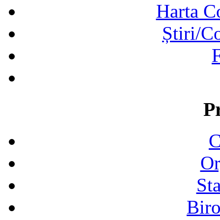
Harta C
Știri/C
F
P
C
Or
Sta
Biro