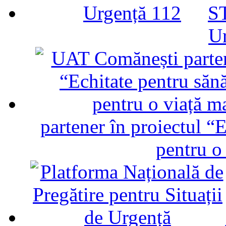
ST
U
partener în proiectul “E
pentru o