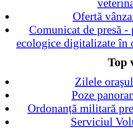
veterin
Ofertă vânza
Comunicat de presă - p
ecologice digitalizate în
Top v
Zilele oraşu
Poze panoram
Ordonanță militară p
Serviciul Vol