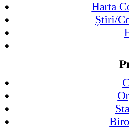
Harta C
Știri/C
F
P
C
Or
Sta
Biro