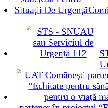
Comit
ST
U
partener în proiectul “E