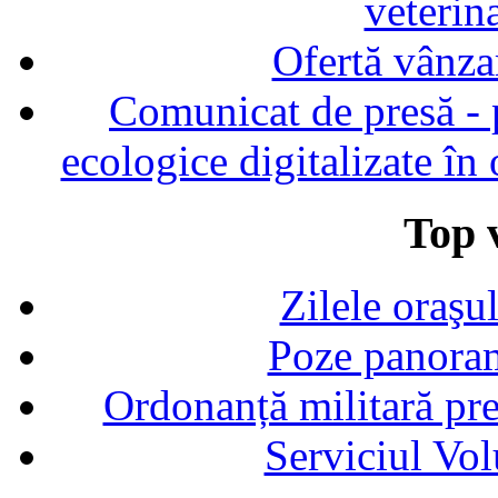
veterin
Ofertă vânza
Comunicat de presă - p
ecologice digitalizate în
Top v
Zilele oraşu
Poze panoram
Ordonanță militară p
Serviciul Vol